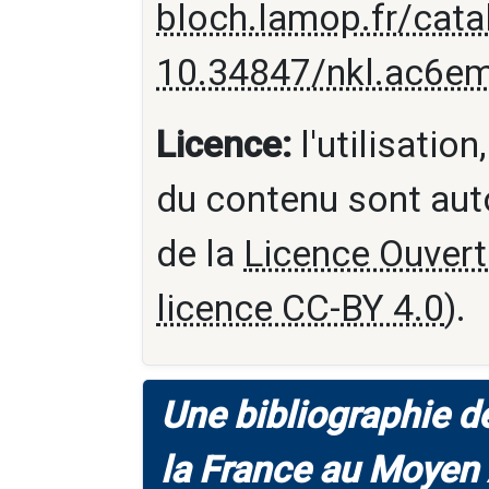
bloch.lamop.fr/cat
10.34847/nkl.ac6e
Licence:
l'utilisation
du contenu sont aut
de la
Licence Ouvert
licence CC-BY 4.0
).
Une bibliographie d
la France au Moyen 