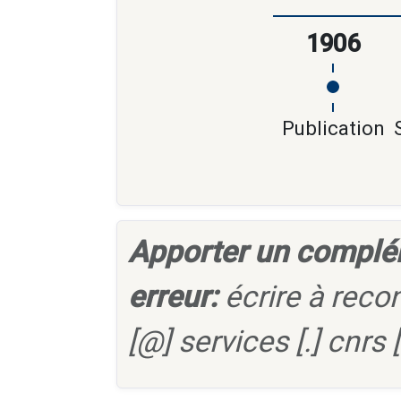
1906
Publication
Apporter un complé
erreur:
écrire à reco
[@] services [.] cnrs [.