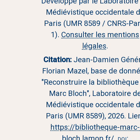
Développé par le Laboratoire
Médiévistique occidentale 
Paris (UMR 8589 / CNRS-Par
1).
Consulter les mentions
légales
.
Citation:
Jean-Damien Génér
Florian Mazel, base de donn
"Reconstruire la bibliothèque
Marc Bloch", Laboratoire d
Médiévistique occidentale 
Paris (UMR 8589), 2026. Lie
https://bibliotheque-marc-
bloch.lamop.fr/
.
doi: