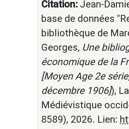
Citation:
Jean-Damien
base de données "Re
bibliothèque de Marc
Georges,
Une bibliog
économique de la F
[Moyen Age 2e série,
décembre 1906]
), L
Médiévistique occid
8589), 2026. Lien:
ht