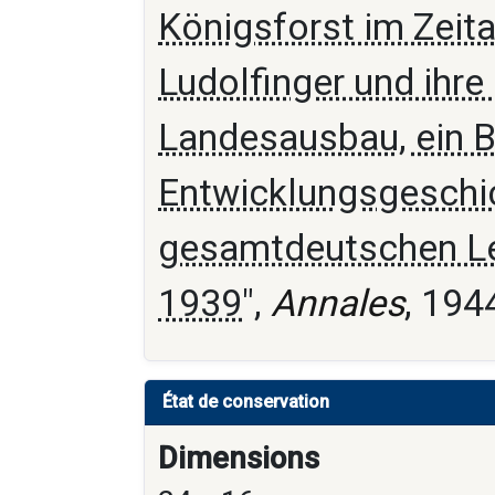
Königsforst im Zeita
Ludolfinger und ihre
Landesausbau, ein B
Entwicklungsgeschi
gesamtdeutschen Le
1939
",
Annales
, 194
État de conservation
Dimensions