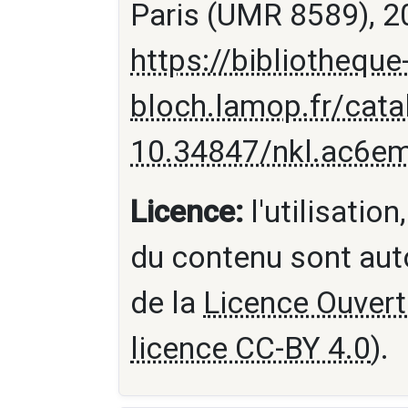
Paris (UMR 8589), 20
https://bibliotheque
bloch.lamop.fr/cat
10.34847/nkl.ac6e
Licence:
l'utilisation
du contenu sont aut
de la
Licence Ouvert
licence CC-BY 4.0
).