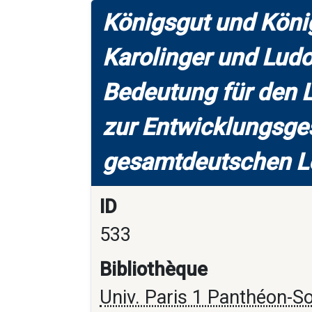
Königsgut und Köni
Karolinger und Ludo
Bedeutung für den 
zur Entwicklungsge
gesamtdeutschen 
ID
533
Bibliothèque
Univ. Paris 1 Panthéon-S