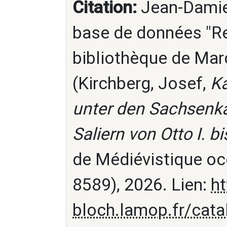
Citation:
Jean-Damien
base de données "Re
bibliothèque de Marc
(Kirchberg, Josef,
Ka
unter den Sachsenka
Saliern von Otto I. bis
de Médiévistique oc
8589), 2026. Lien:
ht
bloch.lamop.fr/cat