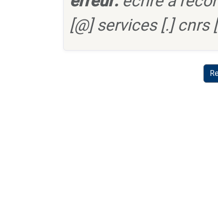
erreur:
écrire à reco
[@] services [.] cnrs [.
Re