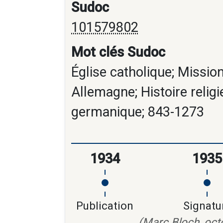
Sudoc
101579802
Mot clés Sudoc
Église catholique; Mission
Allemagne; Histoire relig
germanique; 843-1273
1934
1935
Publication
Signatu
(Marc Bloch, oct