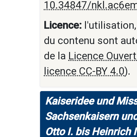
10.34847/nkl.ac6e
Licence:
l'utilisation
du contenu sont aut
de la
Licence Ouvert
licence CC-BY 4.0
).
Kaiseridee und Miss
Sachsenkaisern und 
Otto I. bis Heinrich II