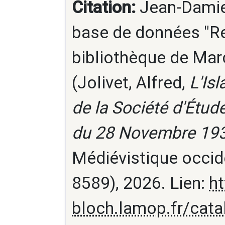
Citation:
Jean-Damien
base de données "Re
bibliothèque de Marc
(Jolivet, Alfred,
L'Isl
de la Société d'Étu
du 28 Novembre 19
Médiévistique occid
8589), 2026. Lien:
ht
bloch.lamop.fr/cat