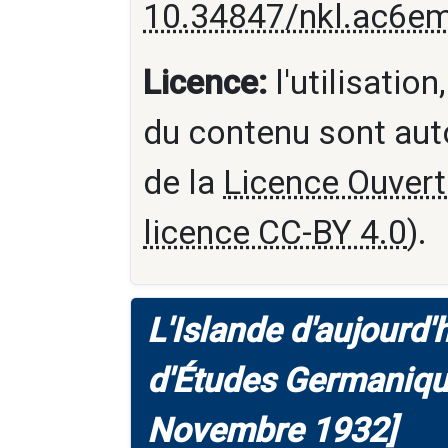
10.34847/nkl.ac6e
Licence:
l'utilisation
du contenu sont aut
de la
Licence Ouvert
licence CC-BY 4.0
).
L'Islande d'aujourd'h
d'Études Germaniqu
Novembre 1932]