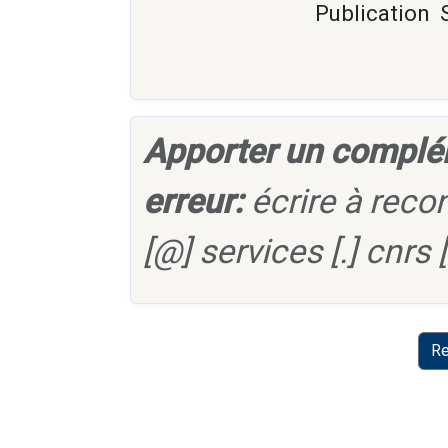
Publication
Apporter un complé
erreur:
écrire à reco
[@] services [.] cnrs [.
Re