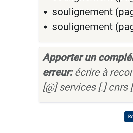
soulignement (pag
soulignement (pag
Apporter un complé
erreur:
écrire à reco
[@] services [.] cnrs [.
Re