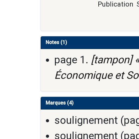
Publication
Notes (1)
page 1.
[tampon] «
Économique et Soc
Marques (4)
soulignement (pag
soulignement (pag