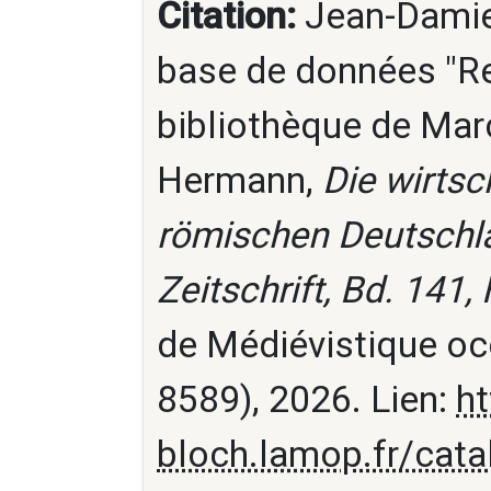
Citation:
Jean-Damien
base de données "Re
bibliothèque de Marc
Hermann,
Die wirtsc
römischen Deutschla
Zeitschrift, Bd. 141, 
de Médiévistique oc
8589), 2026. Lien:
ht
bloch.lamop.fr/cat