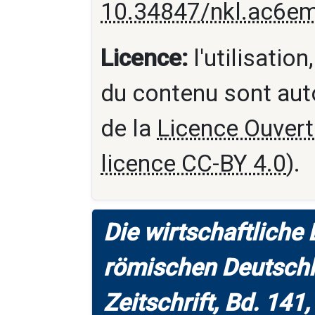
10.34847/nkl.ac6e
Licence:
l'utilisation
du contenu sont aut
de la
Licence Ouvert
licence CC-BY 4.0
).
Die wirtschaftliche
römischen Deutschl
Zeitschrift, Bd. 141,