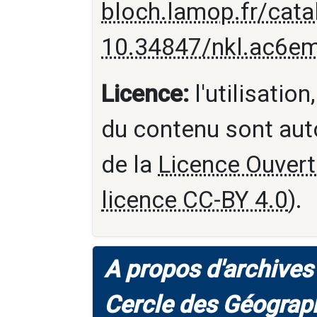
bloch.lamop.fr/cat
10.34847/nkl.ac6e
Licence:
l'utilisation
du contenu sont aut
de la
Licence Ouvert
licence CC-BY 4.0
).
A propos d'archives 
Cercle des Géograph