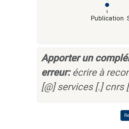
Publication
Apporter un complé
erreur:
écrire à reco
[@] services [.] cnrs [.
Re