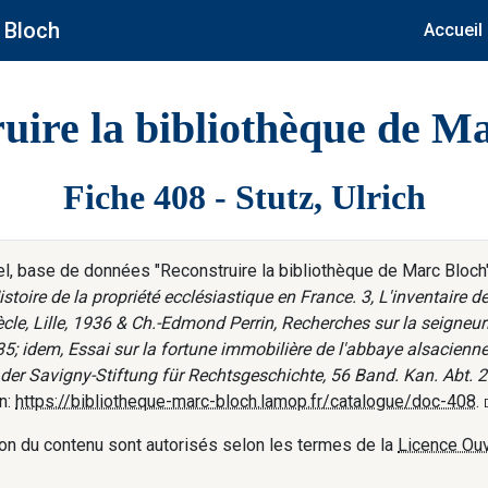
 Bloch
Accueil
uire la bibliothèque de M
Fiche 408 - Stutz, Ulrich
 base de données "Reconstruire la bibliothèque de Marc Bloch", 
stoire de la propriété ecclésiastique en France. 3, L'inventaire de 
le, Lille, 1936 & Ch.-Edmond Perrin, Recherches sur la seigneuri
1935; idem, Essai sur la fortune immobilière de l'abbaye alsacienn
 der Savigny-Stiftung für Rechtsgeschichte, 56 Band. Kan. Abt. 2
n:
https://bibliotheque-marc-bloch.lamop.fr/catalogue/doc-408
.
tation du contenu sont autorisés selon les termes de la
Licence Ouv