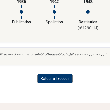
1936
1942
1948
Publication
Spoliation
Restitution
o
(n
1290-14)
r:
écrire à reconstruire-bibliotheque-bloch [@] services [.] cnrs [.] fr
Retour à l'accueil