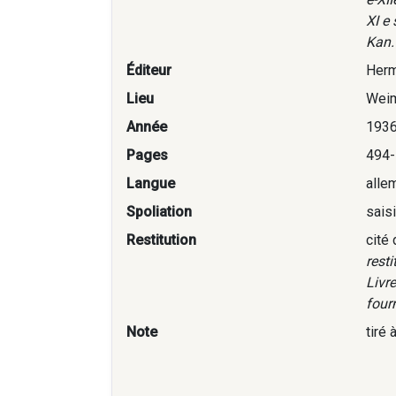
XI e
Kan.
Éditeur
Herm
Lieu
Wei
Année
193
Pages
494-
Langue
alle
Spoliation
sais
Restitution
cité
rest
Livre
fourn
Note
tiré 