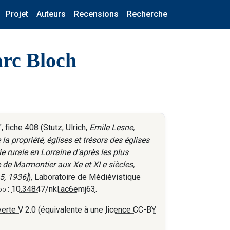
Projet
Auteurs
Recensions
Recherche
arc Bloch
fiche 408 (Stutz, Ulrich,
Emile Lesne,
la propriété, églises et trésors des églises
e rurale en Lorraine d'après les plus
e de Marmontier aux Xe et XI e siècles,
5, 1936]
), Laboratoire de Médiévistique
doi:
10.34847/nkl.ac6emj63
.
erte V 2.0
(équivalente à une
licence CC-BY