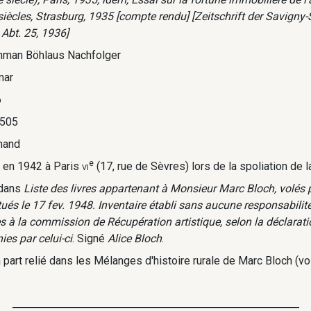
 siècles, Strasburg, 1935 [compte rendu] [Zeitschrift der Savigny
 Abt. 25, 1936]
man Böhlaus Nachfolger
mar
6
505
mand
e
i en 1942 à Paris
vi
(17, rue de Sèvres) lors de la spoliation de l
 dans
Liste des livres appartenant à Monsieur Marc Bloch, volés 
itués le 17 fev. 1948. Inventaire établi sans aucune responsabili
s à la commission de Récupération artistique, selon la déclaratio
ies par celui-ci
. Signé
Alice Bloch
.
à part relié dans les Mélanges d'histoire rurale de Marc Bloch (vol