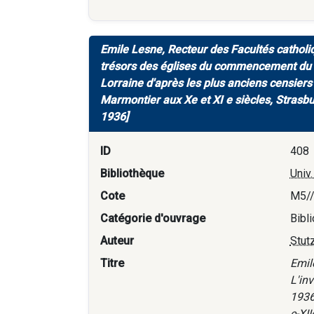
Emile Lesne, Recteur des Facultés catholiqu
trésors des églises du commencement du VII
Lorraine d'après les plus anciens censiers 
Marmontier aux Xe et XI e siècles, Strasbu
1936]
ID
408
Bibliothèque
Univ
Cote
M5/
Catégorie d'ouvrage
Bibl
Auteur
Stutz
Titre
Emile
L'inv
1936
e-XII