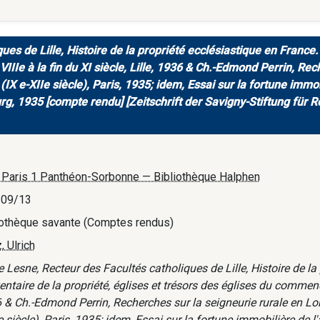
es de Lille, Histoire de la propriété ecclésiastique en France. 3
Ie à la fin du XI siècle, Lille, 1936 & Ch.-Edmond Perrin, Rec
(IX e-XIIe siècle), Paris, 1935; idem, Essai sur la fortune imm
rg, 1935 [compte rendu] [Zeitschrift der Savigny-Stiftung für R
. Paris 1 Panthéon-Sorbonne — Bibliothèque Halphen
/09/13
iothèque savante (Comptes rendus)
, Ulrich
 Lesne, Recteur des Facultés catholiques de Lille, Histoire de la 
entaire de la propriété, églises et trésors des églises du commence
 & Ch.-Edmond Perrin, Recherches sur la seigneurie rurale en Lorr
e siècle), Paris, 1935; idem, Essai sur la fortune immobilière d