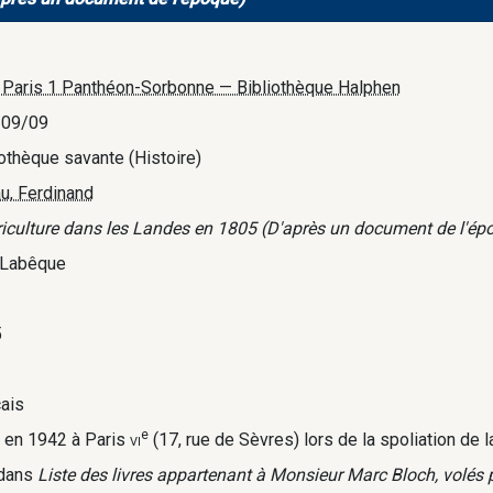
. Paris 1 Panthéon-Sorbonne — Bibliothèque Halphen
/09/09
iothèque savante (Histoire)
u, Ferdinand
riculture dans les Landes en 1805 (D'après un document de l'ép
. Labêque
5
çais
e
i en 1942 à Paris
vi
(17, rue de Sèvres) lors de la spoliation de l
 dans
Liste des livres appartenant à Monsieur Marc Bloch, volés 