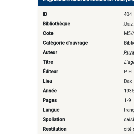
ID
404
Bibliothèque
Univ
Cote
M5/
Catégorie d'ouvrage
Bibl
Auteur
Puya
Titre
L'ag
Éditeur
P. H
Lieu
Dax
Année
193
Pages
1-9
Langue
fran
Spoliation
sais
Restitution
cité