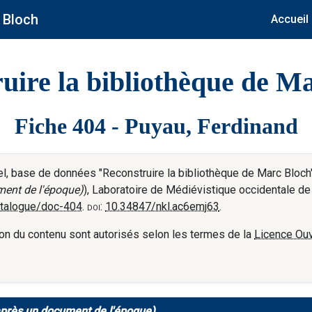
 Bloch
Accueil
uire la bibliothèque de M
Fiche 404 - Puyau, Ferdinand
, base de données "Reconstruire la bibliothèque de Marc Bloch"
ment de l'époque)
), Laboratoire de Médiévistique occidentale de
catalogue/doc-404
.
doi:
10.34847/nkl.ac6emj63
.
tation du contenu sont autorisés selon les termes de la
Licence Ouv
après un document de l'époque)