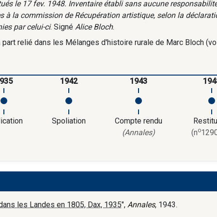
itués le 17 fev. 1948. Inventaire établi sans aucune responsabili
s à la commission de Récupération artistique, selon la déclaratio
ies par celui-ci
. Signé
Alice Bloch
.
à part relié dans les Mélanges d'histoire rurale de Marc Bloch (vol
935
1942
1943
194
ication
Spoliation
Compte rendu
Restitu
o
(Annales)
(n
1290
e dans les Landes en 1805, Dax, 1935
",
Annales
, 1943.