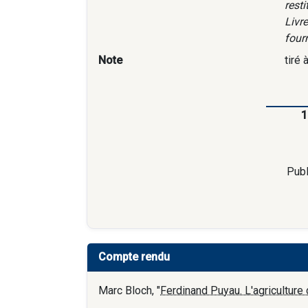
rest
Livre
fourn
Note
tiré 
1
Publ
Compte rendu
Marc Bloch, "
Ferdinand Puyau. L'agricultur