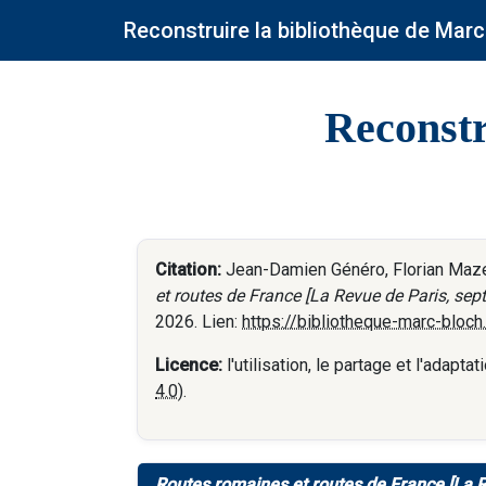
Reconstruire la bibliothèque de Marc
Reconstr
Citation:
Jean-Damien Généro, Florian Mazel,
et routes de France [La Revue de Paris, septi
2026. Lien:
https://bibliotheque-marc-bloc
Licence:
l'utilisation, le partage et l'adap
4.0
).
Routes romaines et routes de France [La Re