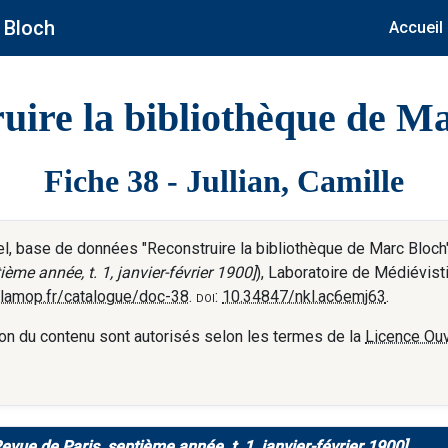
 Bloch
Accueil
uire la bibliothèque de M
Fiche 38 - Jullian, Camille
 base de données "Reconstruire la bibliothèque de Marc Bloch", 
ème année, t. 1, janvier-février 1900]
), Laboratoire de Médiévis
h.lamop.fr/catalogue/doc-38
.
doi:
10.34847/nkl.ac6emj63
.
tation du contenu sont autorisés selon les termes de la
Licence Ouv
vue de Paris, septième année, t. 1, janvier-février 1900]