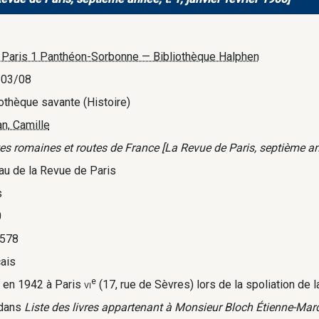
. Paris 1 Panthéon-Sorbonne — Bibliothèque Halphen
/03/08
iothèque savante (Histoire)
an, Camille
es romaines et routes de France [La Revue de Paris, septième anné
au de la Revue de Paris
s
0
578
çais
e
i en 1942 à Paris
vi
(17, rue de Sèvres) lors de la spoliation de l
 dans
Liste des livres appartenant à Monsieur Bloch Étienne-Mar