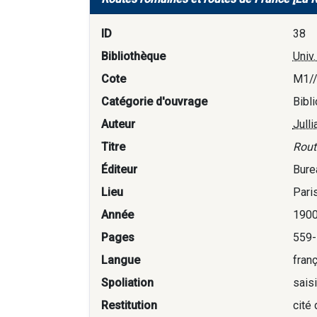
ID
38
Bibliothèque
Univ
Cote
M1/
Catégorie d'ouvrage
Bibl
Auteur
Julli
Titre
Rout
Éditeur
Bure
Lieu
Pari
Année
190
Pages
559-
Langue
fran
Spoliation
sais
Restitution
cité