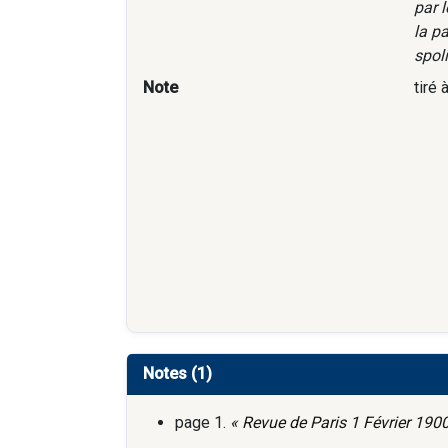
par l
la p
spoli
Note
tiré 
Notes (1)
page 1.
« Revue de Paris 1 Février 1900