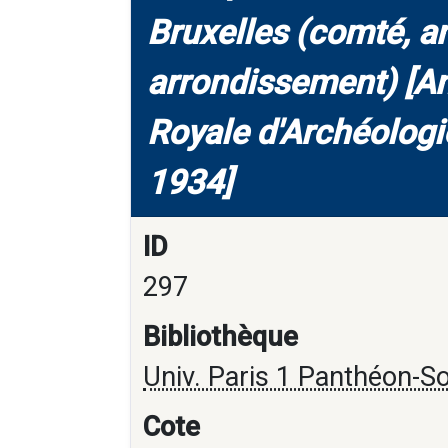
Bruxelles (comté, a
arrondissement) [An
Royale d'Archéologie
1934]
ID
297
Bibliothèque
Univ. Paris 1 Panthéon-S
Cote