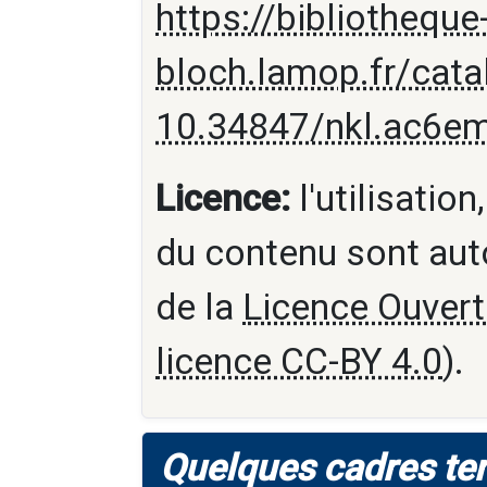
https://bibliotheque
bloch.lamop.fr/cat
10.34847/nkl.ac6e
Licence:
l'utilisation
du contenu sont aut
de la
Licence Ouvert
licence CC-BY 4.0
).
Quelques cadres terr