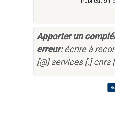
Publication
Apporter un complé
erreur:
écrire à reco
[@] services [.] cnrs [.
Re