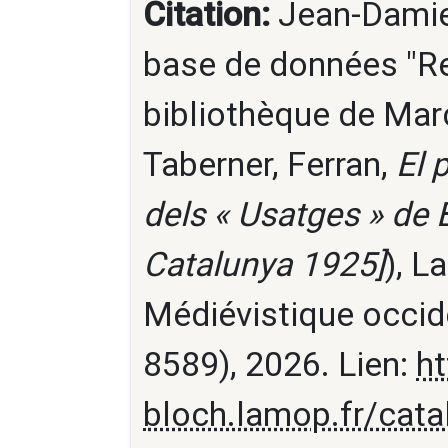
Citation:
Jean-Damien
base de données "Re
bibliothèque de Marc
Taberner, Ferran,
El 
dels « Usatges » de 
Catalunya 1925]
), L
Médiévistique occid
8589), 2026. Lien:
ht
bloch.lamop.fr/cat