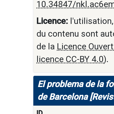
10.34847/nkl.ac6e
Licence:
l'utilisation
du contenu sont aut
de la
Licence Ouvert
licence CC-BY 4.0
).
El problema de la f
de Barcelona [Revis
ID