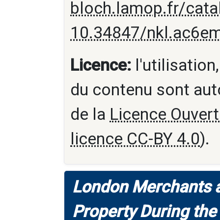
bloch.lamop.fr/cat
10.34847/nkl.ac6e
Licence:
l'utilisation
du contenu sont aut
de la
Licence Ouvert
licence CC-BY 4.0
).
London Merchants a
Property During the 