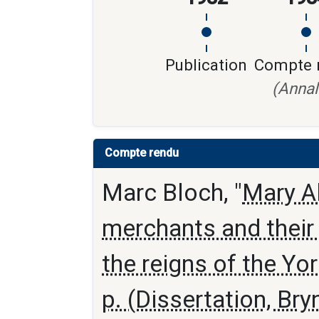
Publication
Compte 
(Annal
Compte rendu
Marc Bloch, "
Mary A
merchants and their
the reigns of the York
p. (Dissertation, Br