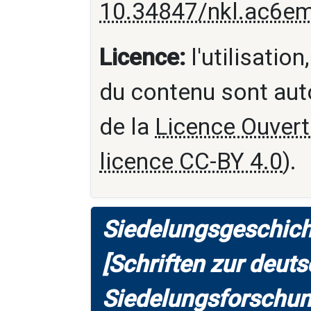
10.34847/nkl.ac6e
Licence:
l'utilisation
du contenu sont aut
de la
Licence Ouvert
licence CC-BY 4.0
).
Siedelungsgeschich
[Schriften zur deut
Siedelungsforschung