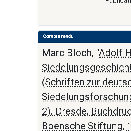
Publicat
Compte rendu
Marc Bloch, "
Adolf 
Siedelungsgeschich
(Schriften zur deuts
Siedelungsforschung,
2). Dresde, Buchdruc
Boensche Stiftung, 19