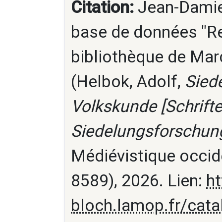
Citation:
Jean-Damien
base de données "Re
bibliothèque de Marc
(Helbok, Adolf,
Sied
Volkskunde [Schrift
Siedelungsforschung
Médiévistique occid
8589), 2026. Lien:
ht
bloch.lamop.fr/cat