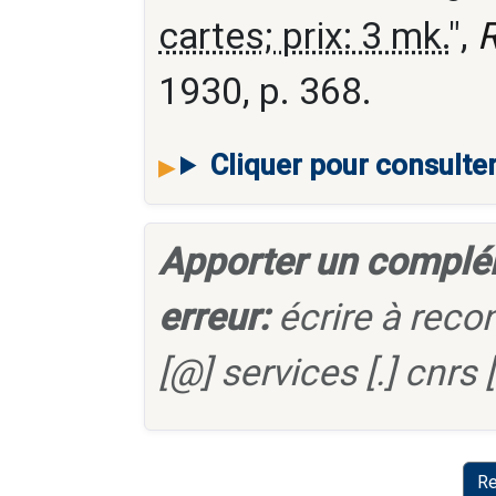
cartes; prix: 3 mk.
",
R
1930, p. 368.
Cliquer pour consulte
Apporter un complé
erreur:
écrire à reco
[@] services [.] cnrs [.
Re