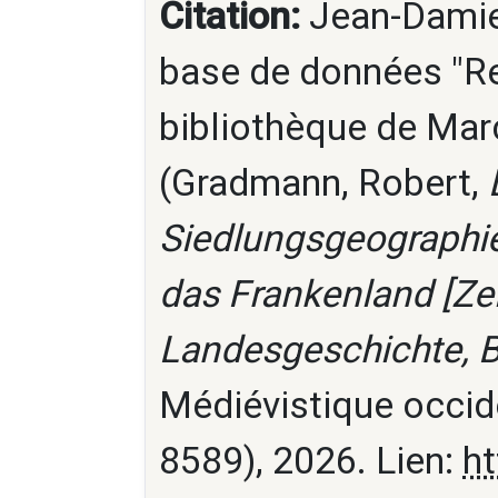
Citation:
Jean-Damien
base de données "Re
bibliothèque de Marc
(Gradmann, Robert,
Siedlungsgeographie
das Frankenland [Zei
Landesgeschichte, B
Médiévistique occid
8589), 2026. Lien:
ht