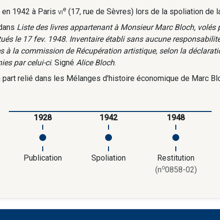
e
i en 1942 à Paris
vi
(17, rue de Sèvres) lors de la spoliation de l
 dans
Liste des livres appartenant à Monsieur Marc Bloch, volés 
itués le 17 fev. 1948. Inventaire établi sans aucune responsabili
s à la commission de Récupération artistique, selon la déclaratio
ies par celui-ci
. Signé
Alice Bloch
.
 à part relié dans les Mélanges d'histoire économique de Marc Blo
1928
1942
1948
Publication
Spoliation
Restitution
o
(n
0858-02)