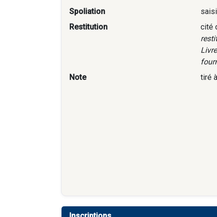
Spoliation
sais
Restitution
cité
rest
Livre
fourn
Note
tiré
Inscriptions