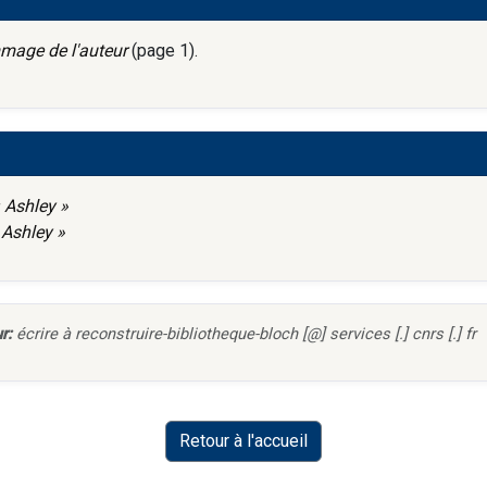
age de l'auteur
(page 1).
« Ashley »
 Ashley »
r:
écrire à reconstruire-bibliotheque-bloch [@] services [.] cnrs [.] fr
Retour à l'accueil