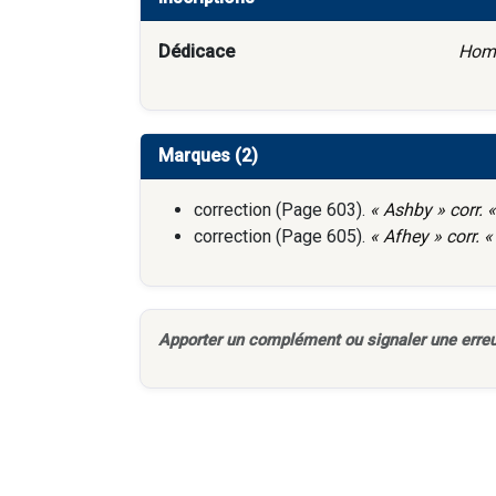
Dédicace
Homm
Marques (2)
correction (Page 603).
« Ashby » corr. 
correction (Page 605).
« Afhey » corr. «
Apporter un complément ou signaler une erreu