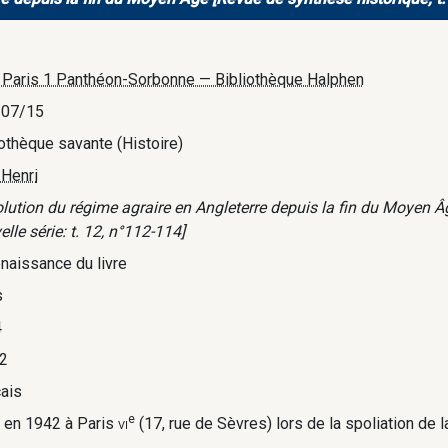
. Paris 1 Panthéon-Sorbonne — Bibliothèque Halphen
/07/15
iothèque savante (Histoire)
 Henri
olution du régime agraire en Angleterre depuis la fin du Moyen Âg
lle série: t. 12, n°112-114]
enaissance du livre
s
4
2
çais
e
i en 1942 à Paris
vi
(17, rue de Sèvres) lors de la spoliation de l