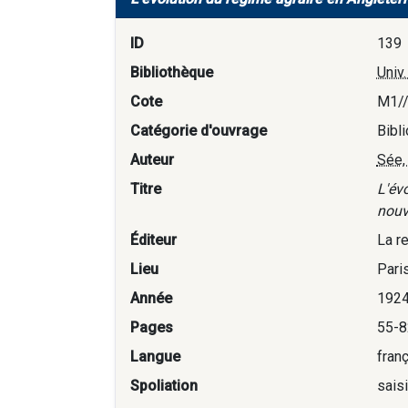
ID
139
Bibliothèque
Univ
Cote
M1/
Catégorie d'ouvrage
Bibl
Auteur
Sée,
Titre
L'év
nouve
Éditeur
La r
Lieu
Pari
Année
192
Pages
55-8
Langue
fran
Spoliation
sais