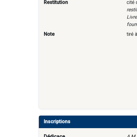
Restitution
cité
rest
Livre
fourn
Note
tiré 
Inscriptions
Dédicace
A M.