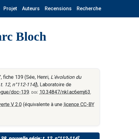
Projet
Auteurs
Recensions
Recherche
arc Bloch
 fiche 139 (Sée, Henri,
L'évolution du
t. 12, n°112-114]
), Laboratoire de
logue/doc-139
.
doi:
10.34847/nkl.ac6emj63
.
erte V 2.0
(équivalente à une
licence CC-BY
8, nouvelle série: t. 12, n°112-114]