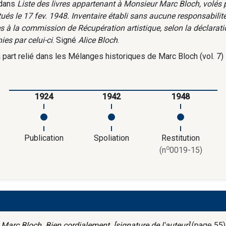
 dans
Liste des livres appartenant à Monsieur Marc Bloch, volés 
itués le 17 fev. 1948. Inventaire établi sans aucune responsabili
s à la commission de Récupération artistique, selon la déclaratio
ies par celui-ci
. Signé
Alice Bloch
.
à part relié dans les Mélanges historiques de Marc Bloch (vol. 7)
1924
1942
1948
Publication
Spoliation
Restitution
o
(n
0019-15)
 Marc Bloch. Bien cordialement. [signature de l'auteur]
(page 55)