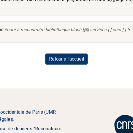
r:
écrire à reconstruire-bibliotheque-bloch [@] services [.] cnrs [.] fr
Retour à l'accueil
 occidentale de Paris (UMR
légales
.
ase de données "Reconstruire