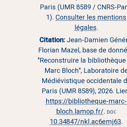
Paris (UMR 8589 / CNRS-Par
1).
Consulter les mentions
légales
.
Citation:
Jean-Damien Génér
Florian Mazel, base de donn
"Reconstruire la bibliothèque
Marc Bloch", Laboratoire d
Médiévistique occidentale 
Paris (UMR 8589), 2026. Lie
https://bibliotheque-marc-
bloch.lamop.fr/
.
doi:
10.34847/nkl.ac6emj63
.