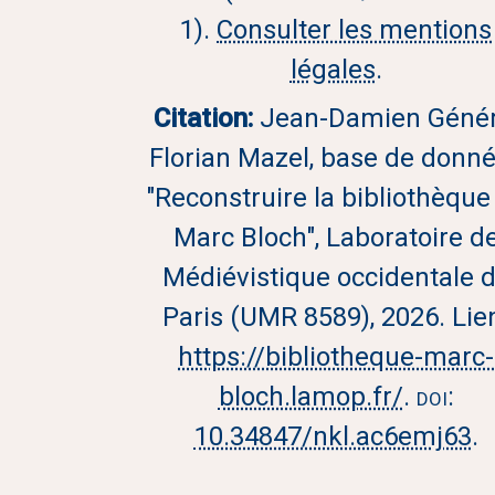
1).
Consulter les mentions
légales
.
Citation:
Jean-Damien Génér
Florian Mazel, base de donn
"Reconstruire la bibliothèque
Marc Bloch", Laboratoire d
Médiévistique occidentale 
Paris (UMR 8589), 2026. Lie
https://bibliotheque-marc-
bloch.lamop.fr/
.
doi:
10.34847/nkl.ac6emj63
.